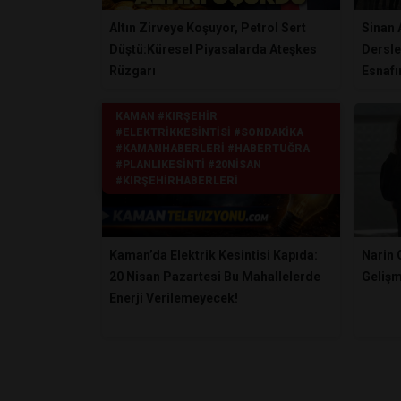
Altın Zirveye Koşuyor, Petrol Sert
Sinan 
Düştü:Küresel Piyasalarda Ateşkes
Dersle
Rüzgarı
Esnafı
KAMAN #KIRŞEHIR
#ELEKTRIKKESINTISI #SONDAKIKA
#KAMANHABERLERI #HABERTUĞRA
#PLANLIKESINTI #20NISAN
#KIRŞEHIRHABERLERI
Kaman’da Elektrik Kesintisi Kapıda:
Narin
20 Nisan Pazartesi Bu Mahallelerde
Geliş
Enerji Verilemeyecek!