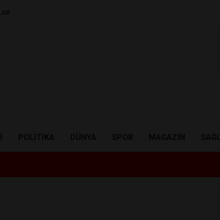
LAR
I
POLITIKA
DÜNYA
SPOR
MAGAZIN
SAĞL
16:20
Altın Zirv