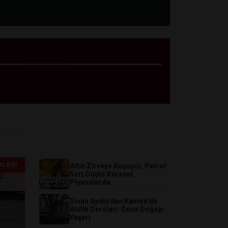
ÖNE ÇIKANLAR
RLERI
Altın Zirveye Koşuyor, Petrol
Sert Düştü:Küresel
Piyasalarda
Sinan Aydın’dan Kaman’da
Ahilik Dersleri: Önce Doğayı
Yeşert