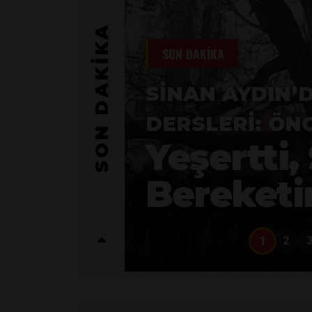
SON DAKİKA
SON DAKİKA
SINAN AYDIN’
DERSLERI: ÖN
Yeşertti,
Bereketi
1
2