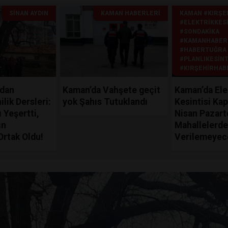
SINAN AYDIN
KAMAN HABERLERI
KAMAN #KIRŞE
#ELEKTRIKKESI
#SONDAKIKA
#KAMANHABER
#HABERTUĞRA
#PLANLIKESINT
#KIRŞEHIRHAB
’dan
Kaman’da Vahşete geçit
Kaman’da Ele
lik Dersleri:
yok Şahıs Tutuklandı
Kesintisi Kap
 Yeşertti,
Nisan Pazart
ın
Mahallelerde
Ortak Oldu!
Verilemeyec