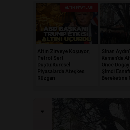
ALTIN FIYATLARI
Altın Zirveye Koşuyor,
Sinan Aydın
Petrol Sert
Kaman’da Ahi
Düştü:Küresel
Önce Doğayı
Piyasalarda Ateşkes
Şimdi Esnaf
Rüzgarı
Bereketine 