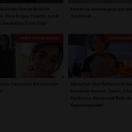
Aydın’dan Kaman’da Ahilik
Kaman’da Vahşete geçit yok Şa
ri: Önce Doğayı Yeşertti, Şimdi
Tutuklandı
n Bereketine Ortak Oldu!
NARIN GÜRAN DAVASI
KAHRAMANM
 Güran Davasında Beklenmedik
Maraş'taki Okul Katliamında Ka
me
Donduran İhmaller Zinciri: O M
Yardımcısı Gitmeseydi Belki de
Yaşanmayacaktı!