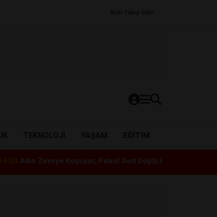
Bizi Takip Edin
IK
TEKNOLOJI
YAŞAM
EĞITIM
eye Koşuyor, Petrol Sert Düştü:Küresel Piyasalarda Ateşkes R