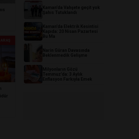
Kaman’da Vahşete geçit yok
hıs
Şahıs Tutuklandı
Kaman’da Elektrik Kesintisi
Kapıda: 20 Nisan Pazartesi
Bu Ma
ARAŞ
Narin Güran Davasında
Beklenmedik Gelişme
​Milyonların Gözü
Temmuz’da: 3 Aylık
Enflasyon Farkıyla Emek
n
üdür