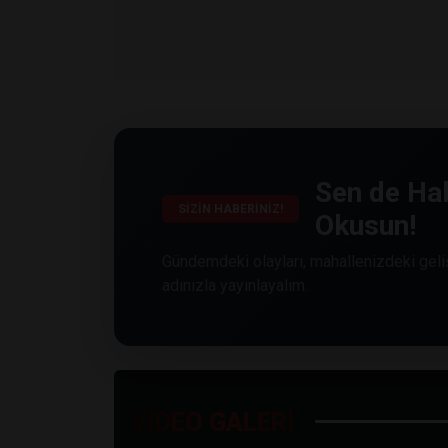
Sen de Hab
SİZİN HABERİNİZ!
Okusun!
Gündemdeki olayları, mahallenizdeki geliş
adınızla yayınlayalım.
VİDEO GALERİ