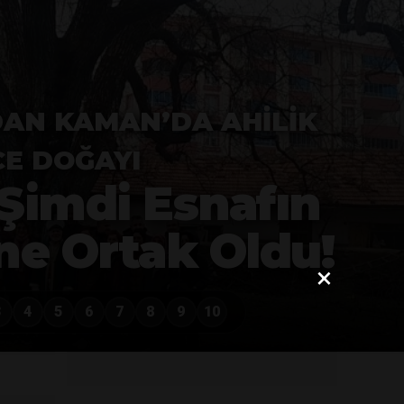
DAN KAMAN’DA AHILIK
CE DOĞAYI
 Şimdi Esnafın
ne Ortak Oldu!
×
3
4
5
6
7
8
9
10