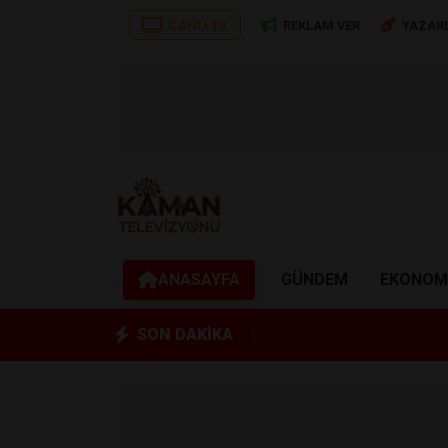
CANLI TV
REKLAM VER
YAZAR
ANASAYFA
GÜNDEM
EKONOM
SON DAKİKA