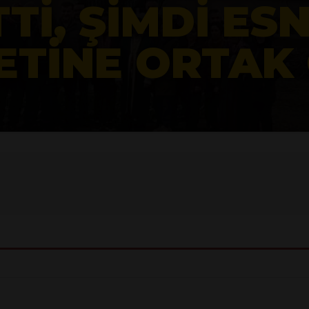
 VAHŞETE GEÇIT
AHIS TUTUKLA