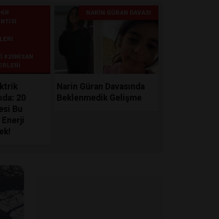
HIR
NARIN GÜRAN DAVASI
NTISI
LERI
I #20NISAN
ERLERI
ktrik
Narin Güran Davasında
ıda: 20
Beklenmedik Gelişme
esi Bu
 Enerji
ek!