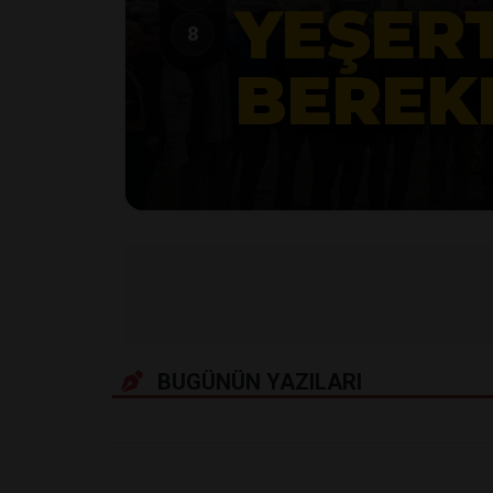
KAMAN’DA
8
YOK Ş
BUGÜNÜN YAZILARI