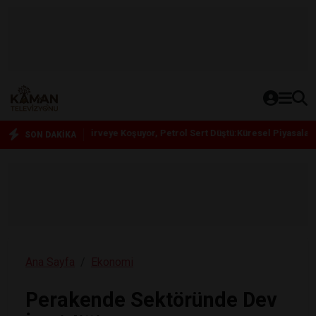
15:42
Altın Zirveye Koşuyor, Petrol Sert Düştü:Küresel Piyasalarda Ate
SON DAKİKA
Ana Sayfa
Ekonomi
Perakende Sektöründe Dev