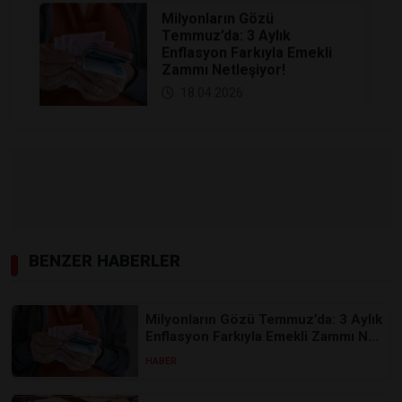
​Milyonların Gözü
Temmuz’da: 3 Aylık
Enflasyon Farkıyla Emekli
Zammı Netleşiyor!
18.04.2026
2026 Kurbanlık Fiyatları
Netleşiyor: Büyükbaş ve
Küçükbaş Ne Kadar Oldu?
18.04.2026
Perakende Sektöründe
Dev İş Birliği: A101,
BENZER HABERLER
CarrefourSA’yı Bünyesine
Katıyor!
18.04.2026
​Milyonların Gözü Temmuz’da: 3 Aylık
Enflasyon Farkıyla Emekli Zammı N...
HABER