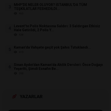
MHP'DE NELER OLUYOR? İSTANBUL'DA TÜM
3
TEŞKİLATLAR FESHEDİLDİ...
460
Levent’te Polis Noktasına Saldırı: 3 Saldırgan Etkisiz
4
Hale Getirildi, 2 Polis Y...
438
Kaman’da Vahşete geçit yok Şahıs Tutuklandı...
5
419
Sinan Aydın’dan Kaman’da Ahilik Dersleri: Önce Doğayı
6
Yeşertti, Şimdi Esnafın Be...
398
YAZARLAR