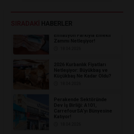
​Milyonların Gözü
SIRADAKİ
HABERLER
Temmuz’da: 3 Aylık
Enflasyon Farkıyla Emekli
Zammı Netleşiyor!
18.04.2026
2026 Kurbanlık Fiyatları
Netleşiyor: Büyükbaş ve
Küçükbaş Ne Kadar Oldu?
18.04.2026
Perakende Sektöründe
Dev İş Birliği: A101,
CarrefourSA’yı Bünyesine
Katıyor!
18.04.2026