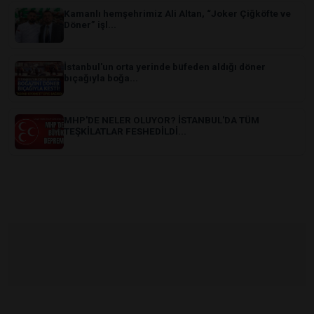
Kamanlı hemşehrimiz Ali Altan, “Joker Çiğköfte ve
Döner” işl...
İstanbul'un orta yerinde büfeden aldığı döner
bıçağıyla boğa...
MHP'DE NELER OLUYOR? İSTANBUL'DA TÜM
TEŞKİLATLAR FESHEDİLDİ...