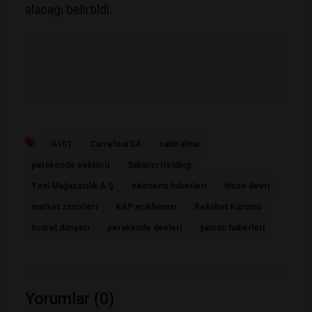
alacağı belirtildi.
A101
CarrefourSA
satın alma
perakende sektörü
Sabancı Holding
Yeni Mağazacılık A.Ş
ekonomi haberleri
hisse devri
market zincirleri
KAP açıklaması
Rekabet Kurumu
ticaret dünyası
perakende devleri
yatırım haberleri
Yorumlar (0)