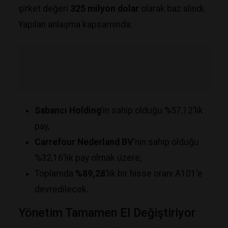
şirket değeri
325 milyon dolar
olarak baz alındı.
Yapılan anlaşma kapsamında:
Sabancı Holding
’in sahip olduğu %57,12’lik
pay,
Carrefour Nederland BV
’nin sahip olduğu
%32,16’lık pay olmak üzere,
​Toplamda
%89,28
’lik bir hisse oranı A101'e
devredilecek.
​Yönetim Tamamen El Değiştiriyor