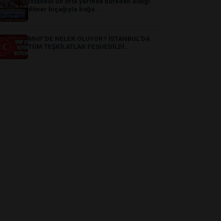
İstanbul'un orta yerinde büfeden aldığı
döner bıçağıyla boğa...
MHP'DE NELER OLUYOR? İSTANBUL'DA
TÜM TEŞKİLATLAR FESHEDİLDİ...