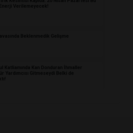
Enerji Verilemeyecek!
Davasında Beklenmedik Gelişme
ul Katliamında Kan Donduran İhmaller
ür Yardımcısı Gitmeseydi Belki de
tı!
lmleri Aratmayan Operasyon: Yüzünü
iştiren Cinayet Azmettiricisi Yakalandı!