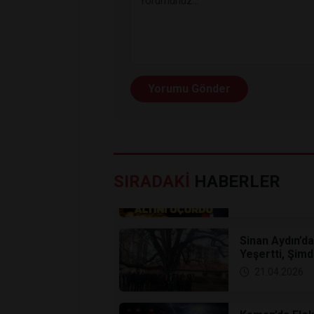
Yorumu Gönder
Altın Zirveye
Piyasalarda A
SIRADAKİ
HABERLER
22.04.2026
Sinan Aydın’d
Yeşertti, Şimd
21.04.2026
Kaman’da Elekt