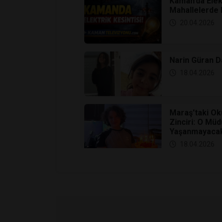
Mahallelerde 
20.04.2026
Narin Güran 
18.04.2026
Maraş'taki Ok
Zinciri: O Müd
Yaşanmayacak
18.04.2026
​Ankara’da Fi
Ameliyatla Değ
18.04.2026