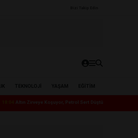
Bizi Takip Edin
IK
TEKNOLOJI
YAŞAM
EĞITIM
tın Zirveye Koşuyor, Petrol Sert Düştü:Küresel Piyasalarda At