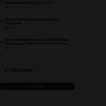
4
Etkisiz Hale Getirildi, 2 Polis Y...
439
Kaman’da Vahşete geçit yok Şahıs
5
Tutuklandı...
419
Sinan Aydın’dan Kaman’da Ahilik Dersleri:
6
Önce Doğayı Yeşertti, Şimdi Esnafın Be...
398
YAZARLAR
Tüm Yazarlar