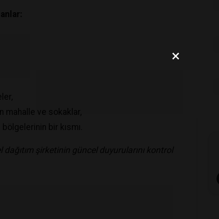
anlar:
×
ler,
n mahalle ve sokaklar,
bölgelerinin bir kısmı.
el dağıtım şirketinin güncel duyurularını kontrol