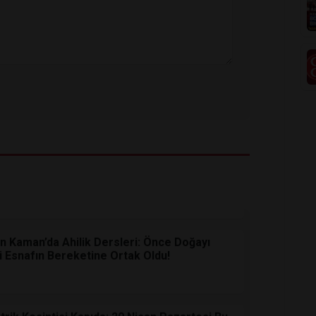
 Koşuyor, Petrol Sert Düştü:Küresel
teşkes Rüzgarı
an Kaman’da Ahilik Dersleri: Önce Doğayı
i Esnafın Bereketine Ortak Oldu!
rik Kesintisi Kapıda: 20 Nisan Pazartesi Bu