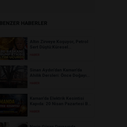
BENZER HABERLER
Altın Zirveye Koşuyor, Petrol
Sert Düştü:Küresel
Piyasalarda Ateşkes R...
HABER
Sinan Aydın’dan Kaman’da
Ahilik Dersleri: Önce Doğayı
Yeşertti, Şimdi ...
HABER
Kaman’da Elektrik Kesintisi
Kapıda: 20 Nisan Pazartesi Bu
Mahallelerde...
HABER
Narin Güran Davasında