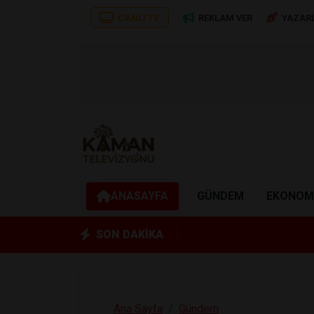
CANLI TV
REKLAM VER
YAZAR
ANASAYFA
GÜNDEM
EKONOM
SON DAKİKA
Ana Sayfa
Gündem