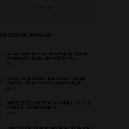
- REKLAM -
EN ÇOK OKUNANLAR
Kaman’da Elektrik Kesintisi Kapıda: 20 Nisan
1
Pazartesi Bu Mahallelerde Enerji Ve...
574
Kaman Yoğurt Pazarı’nda "Sözler" Kapalı,
2
Etraf Açık: Kadın Esnaf Çözüm Bekliyor!...
465
MHP'DE NELER OLUYOR? İSTANBUL'DA TÜM
3
TEŞKİLATLAR FESHEDİLDİ...
460
Levent’te Polis Noktasına Saldırı: 3 Saldırgan