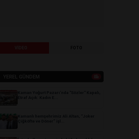
VİDEO
FOTO
YEREL GÜNDEM
Kaman Yoğurt Pazarı’nda "Sözler" Kapalı,
Etraf Açık: Kadın E...
Kamanlı hemşehrimiz Ali Altan, “Joker
Çiğköfte ve Döner” işl...