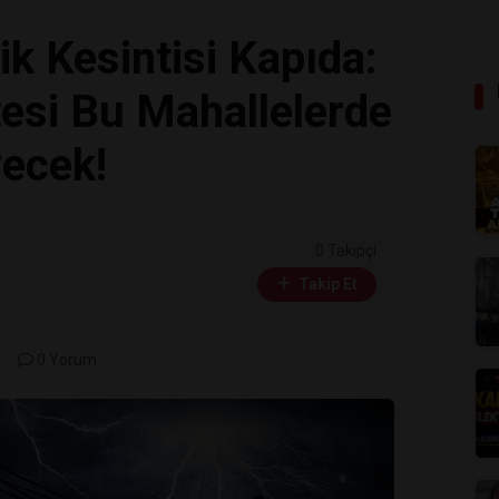
k Kesintisi Kapıda:
esi Bu Mahallelerde
yecek!
0 Takipçi
Takip Et
0 Yorum