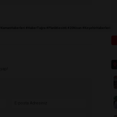
 #KamanHaberleri #HaberTuğra #PlanlıKesinti #20Nisan #KırşehirHaberleri
 yap!