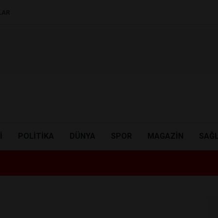
LAR
I
POLITIKA
DÜNYA
SPOR
MAGAZIN
SAĞL
18:04
Al