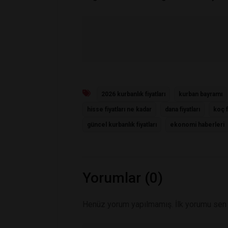
2026 kurbanlık fiyatları
kurban bayramı
hisse fiyatları ne kadar
dana fiyatları
koç f
güncel kurbanlık fiyatları
ekonomi haberleri
Yorumlar (0)
Henüz yorum yapılmamış. İlk yorumu sen