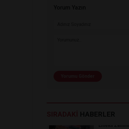
Yorum Yazın
Yorumu Gönder
SIRADAKİ
HABERLER
​Milyonların G
Emekli Zammı 