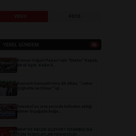
VİDEO
FOTO
YEREL GÜNDEM
Kaman Yoğurt Pazarı’nda "Sözler" Kapalı,
Etraf Açık: Kadın E...
Kamanlı hemşehrimiz Ali Altan, “Joker
Çiğköfte ve Döner” işl...
İstanbul'un orta yerinde büfeden aldığı
döner bıçağıyla boğa...
MHP'DE NELER OLUYOR? İSTANBUL'DA
TÜM TEŞKİLATLAR FESHEDİLDİ...