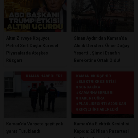
Altın Zirveye Koşuyor,
Sinan Aydın’dan Kaman’da
Petrol Sert Düştü:Küresel
Ahilik Dersleri: Önce Doğayı
Piyasalarda Ateşkes
Yeşertti, Şimdi Esnafın
Rüzgarı
Bereketine Ortak Oldu!
KAMAN HABERLERI
KAMAN #KIRŞEHIR
#ELEKTRIKKESINTISI
#SONDAKIKA
#KAMANHABERLERI
#HABERTUĞRA
#PLANLIKESINTI #20NISAN
#KIRŞEHIRHABERLERI
Kaman’da Vahşete geçit yok
Kaman’da Elektrik Kesintisi
Şahıs Tutuklandı
Kapıda: 20 Nisan Pazartesi