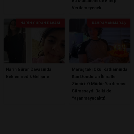
Bu Mahallelerde Enerji
Verilemeyecek!
NARIN GÜRAN DAVASI
KAHRAMANMARAŞ
Narin Güran Davasında
Maraş'taki Okul Katliamında
Beklenmedik Gelişme
Kan Donduran İhmaller
Zinciri: O Müdür Yardımcısı
Gitmeseydi Belki de
Yaşanmayacaktı!
ÖNE ÇIKANLAR