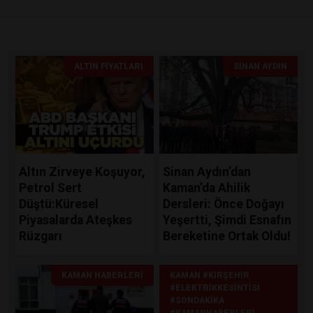
ALTIN FIYATLARI
SINAN AYDIN
Altın Zirveye Koşuyor,
Sinan Aydın’dan
Petrol Sert
Kaman’da Ahilik
Düştü:Küresel
Dersleri: Önce Doğayı
Piyasalarda Ateşkes
Yeşertti, Şimdi Esnafın
Rüzgarı
Bereketine Ortak Oldu!
KAMAN HABERLERI
KAMAN #KIRŞEHIR
#ELEKTRIKKESINTISI
#SONDAKIKA
#KAMANHABERLERI