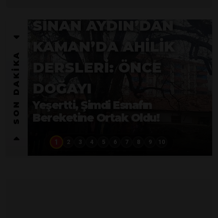
SON DAKİKA
SON DAKİKA
KAMAN’DA
VAHŞETE GEÇIT
yok Şahıs Tutuklandı
1
2
3
4
5
6
7
8
9
10