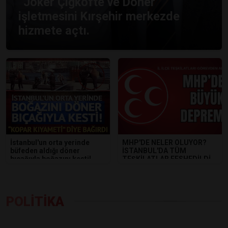
“Joker Çiğköfte ve Döner”
işletmesini Kırşehir merkezde
hizmete açtı.
İstanbul'un orta yerinde
MHP'DE NELER OLUYOR?
büfeden aldığı döner
İSTANBUL'DA TÜM
bıçağıyla boğazını kesti!
TEŞKİLATLAR FESHEDİLDİ
POLİTİKA