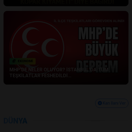
EKONOMİ
MHP'DE NELER OLUYOR? İSTANBUL'DA TÜM
TEŞKİLATLAR FESHEDİLDİ...
Kan İlanı Ver
DÜNYA