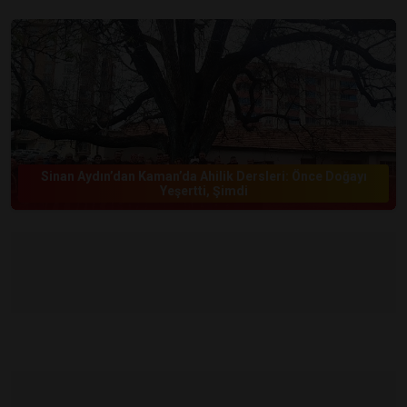
Sinan Aydın’dan Kaman’da Ahilik Dersleri: Önce Doğayı
Yeşertti, Şimdi