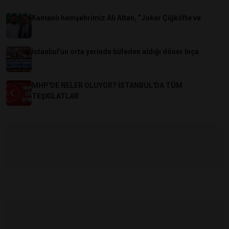
Kamanlı hemşehrimiz Ali Altan, “Joker Çiğköfte ve
İstanbul'un orta yerinde büfeden aldığı döner bıça
MHP'DE NELER OLUYOR? İSTANBUL'DA TÜM
TEŞKİLATLAR