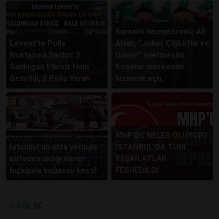
Kamanlı hemşehrimiz Ali
Levent’te Polis
Altan, “Joker Çiğköfte ve
Noktasına Saldırı: 3
Döner” işletmesini
Saldırgan Etkisiz Hale
Kırşehir merkezde
Getirildi, 2 Polis Yaralı
hizmete açtı.
MHP'DE NELER OLUYOR?
İstanbul'un orta yerinde
İSTANBUL'DA TÜM
büfeden aldığı döner
TEŞKİLATLAR
bıçağıyla boğazını kesti!
FESHEDİLDİ
SAĞLIK