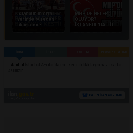
hizmete açtı.
İstanbul'un orta
MHP'DE NELER
yerinde büfeden
OLUYOR?
aldığı döner
İSTANBUL'DA TÜM
bıçağıyla boğazını
TEŞKİLATLAR
kesti!
FESHEDİLDİ
İCRA
İHALE
TEBLİGAT
PERSONEL ALIMI
İstanbul
İstanbul Avcılar'da mesken nitelikli taşınmaz icradan
satılıktır...
ilan
.gov.tr
BASIN İLAN KURUMU
Türkiye'nin ilan portalı