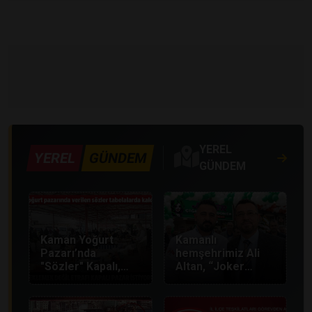
YEREL
YEREL
GÜNDEM
GÜNDEM
Kaman Yoğurt
Kamanlı
Pazarı’nda
hemşehrimiz Ali
"Sözler" Kapalı,
Altan, “Joker
Etraf Açık: Kadın
Çiğköfte ve
Esnaf Çözüm
Döner” işletmesini
Bekliyor!
Kırşehir merkezde