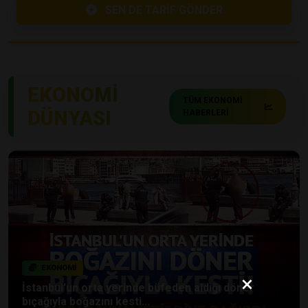
SEN DE TARİF GÖNDER
EKONOMİ
TÜM EKONOMİ
DÜNYASI
HABERLERİ
EKONOMİ
×
İstanbul'un orta yerinde büfeden aldığı döner
bıçağıyla boğazını kesti...