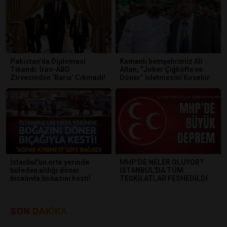
​Pakistan’da Diplomasi
Kamanlı hemşehrimiz Ali
Tıkandı: İran-ABD
Altan, “Joker Çiğköfte ve
Zirvesinden ‘Barış’ Çıkmadı!
Döner” işletmesini Kırşehir
merkezde hizmete açtı.
İstanbul'un orta yerinde
MHP'DE NELER OLUYOR?
büfeden aldığı döner
İSTANBUL'DA TÜM
bıçağıyla boğazını kesti!
TEŞKİLATLAR FESHEDİLDİ
SON DAKİKA