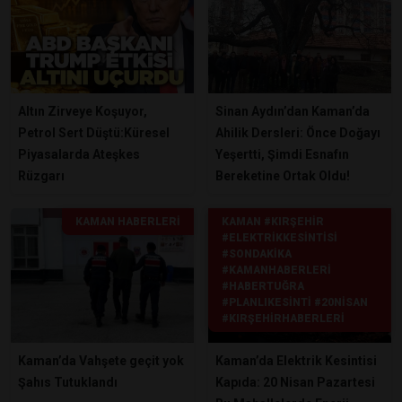
Altın Zirveye Koşuyor,
Sinan Aydın’dan Kaman’da
Petrol Sert Düştü:Küresel
Ahilik Dersleri: Önce Doğayı
Piyasalarda Ateşkes
Yeşertti, Şimdi Esnafın
Rüzgarı
Bereketine Ortak Oldu!
KAMAN HABERLERI
KAMAN #KIRŞEHIR
#ELEKTRIKKESINTISI
#SONDAKIKA
#KAMANHABERLERI
#HABERTUĞRA
#PLANLIKESINTI #20NISAN
#KIRŞEHIRHABERLERI
Kaman’da Vahşete geçit yok
Kaman’da Elektrik Kesintisi
Şahıs Tutuklandı
Kapıda: 20 Nisan Pazartesi