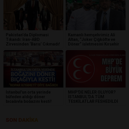
​Pakistan’da Diplomasi
Kamanlı hemşehrimiz Ali
Tıkandı: İran-ABD
Altan, “Joker Çiğköfte ve
Zirvesinden ‘Barış’ Çıkmadı!
Döner” işletmesini Kırşehir
merkezde hizmete açtı.
İstanbul'un orta yerinde
MHP'DE NELER OLUYOR?
büfeden aldığı döner
İSTANBUL'DA TÜM
bıçağıyla boğazını kesti!
TEŞKİLATLAR FESHEDİLDİ
SON DAKİKA