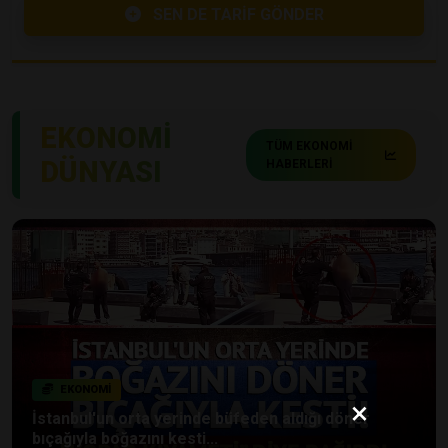
SEN DE TARİF GÖNDER
EKONOMİ
TÜM EKONOMİ
DÜNYASI
HABERLERİ
EKONOMİ
×
İstanbul'un orta yerinde büfeden aldığı döner
bıçağıyla boğazını kesti...