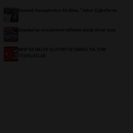
Kamanlı hemşehrimiz Ali Altan, “Joker Çiğköfte ve
İstanbul'un orta yerinde büfeden aldığı döner bıça
MHP'DE NELER OLUYOR? İSTANBUL'DA TÜM
TEŞKİLATLAR