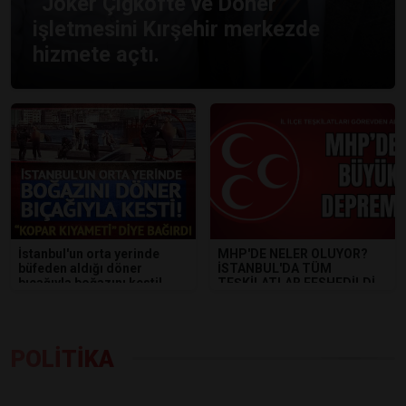
“Joker Çiğköfte ve Döner”
işletmesini Kırşehir merkezde
hizmete açtı.
İstanbul'un orta yerinde
MHP'DE NELER OLUYOR?
büfeden aldığı döner
İSTANBUL'DA TÜM
bıçağıyla boğazını kesti!
TEŞKİLATLAR FESHEDİLDİ
POLİTİKA