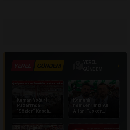
YEREL
YEREL
GÜNDEM
GÜNDEM
Kaman Yoğurt
Kamanlı
Pazarı’nda
hemşehrimiz Ali
"Sözler" Kapalı,
Altan, “Joker
Etraf Açık: Kadın
Çiğköfte ve
Esnaf Çözüm
Döner” işletmesini
Bekliyor!
Kırşehir merkezde