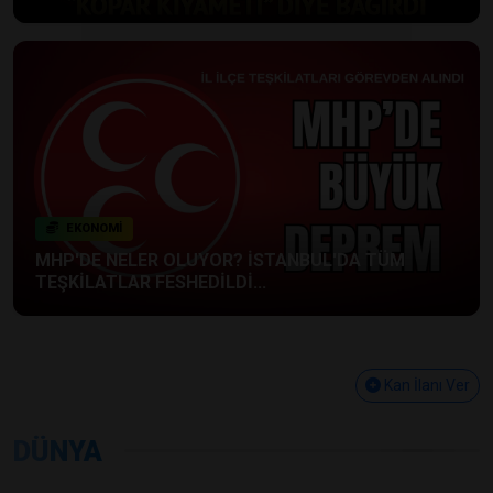
EKONOMİ
MHP'DE NELER OLUYOR? İSTANBUL'DA TÜM
TEŞKİLATLAR FESHEDİLDİ...
Kan İlanı Ver
DÜNYA