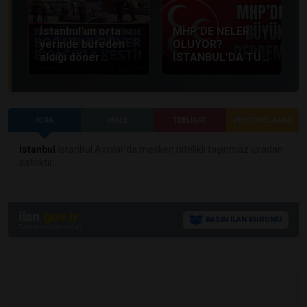
hizmete açtı.
İstanbul'un orta
MHP'DE NELER
yerinde büfeden
OLUYOR?
aldığı döner
İSTANBUL'DA TÜM
bıçağıyla boğazını
TEŞKİLATLAR
kesti!
FESHEDİLDİ
İCRA
İHALE
TEBLİGAT
PERSONEL ALIMI
İstanbul
İstanbul Avcılar'da mesken nitelikli taşınmaz icradan
satılıktır...
ilan
.gov.tr
BASIN İLAN KURUMU
Türkiye'nin ilan portalı