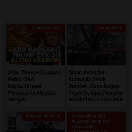
ALTIN FIYATLARI
SINAN AYDIN
Altın Zirveye Koşuyor,
Sinan Aydın’dan
Petrol Sert
Kaman’da Ahilik
Düştü:Küresel
Dersleri: Önce Doğayı
Piyasalarda Ateşkes
Yeşertti, Şimdi Esnafın
Rüzgarı
Bereketine Ortak Oldu!
KAMAN HABERLERI
KAMAN #KIRŞEHIR
#ELEKTRIKKESINTISI
#SONDAKIKA
#KAMANHABERLERI