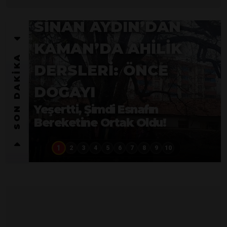
SON DAKİKA
SON DAKİKA
KAMAN’DA
VAHŞETE GEÇIT
yok Şahıs Tutuklandı
1
2
3
4
5
6
7
8
9
10