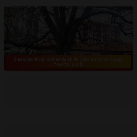
Sinan Aydın’dan Kaman’da Ahilik Dersleri: Önce Doğayı
Yeşertti, Şimdi