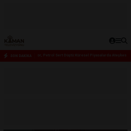
or, Petrol Sert Düştü:Küresel Piyasalarda Ateşkes Rüzgarı
11:08
S
SON DAKİKA