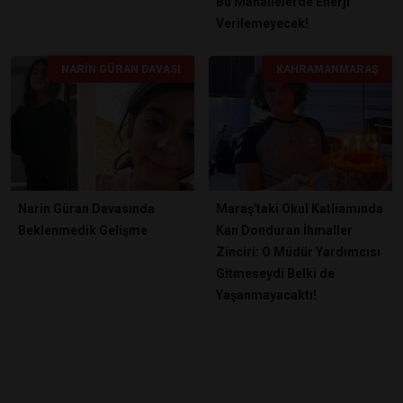
Bu Mahallelerde Enerji
Verilemeyecek!
NARIN GÜRAN DAVASI
KAHRAMANMARAŞ
Narin Güran Davasında
Maraş'taki Okul Katliamında
Beklenmedik Gelişme
Kan Donduran İhmaller
Zinciri: O Müdür Yardımcısı
Gitmeseydi Belki de
Yaşanmayacaktı!
ÖNE ÇIKANLAR