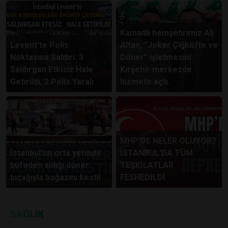
Kamanlı hemşehrimiz Ali
Levent’te Polis
Altan, “Joker Çiğköfte ve
Noktasına Saldırı: 3
Döner” işletmesini
Saldırgan Etkisiz Hale
Kırşehir merkezde
Getirildi, 2 Polis Yaralı
hizmete açtı.
MHP'DE NELER OLUYOR?
İstanbul'un orta yerinde
İSTANBUL'DA TÜM
büfeden aldığı döner
TEŞKİLATLAR
bıçağıyla boğazını kesti!
FESHEDİLDİ
SAĞLIK