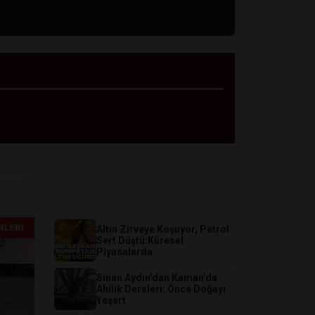
ÖNE ÇIKANLAR
RLERI
Altın Zirveye Koşuyor, Petrol
Sert Düştü:Küresel
Piyasalarda
Sinan Aydın’dan Kaman’da
Ahilik Dersleri: Önce Doğayı
Yeşert