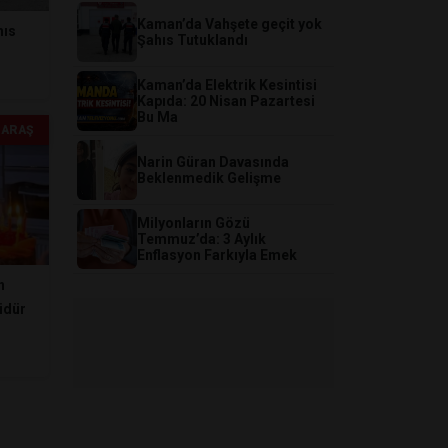
Kaman’da Vahşete geçit yok
hıs
Şahıs Tutuklandı
Kaman’da Elektrik Kesintisi
Kapıda: 20 Nisan Pazartesi
Bu Ma
ARAŞ
Narin Güran Davasında
Beklenmedik Gelişme
​Milyonların Gözü
Temmuz’da: 3 Aylık
Enflasyon Farkıyla Emek
n
üdür