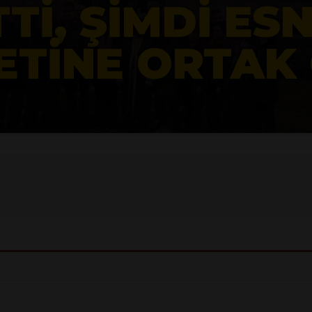
 VAHŞETE GEÇIT
AHIS TUTUKLA