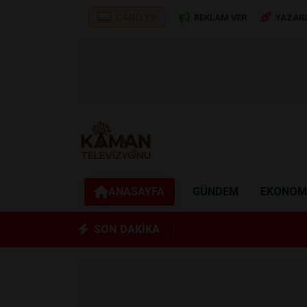
CANLI TV
REKLAM VER
YAZAR
ANASAYFA
GÜNDEM
EKONOM
SON DAKİKA