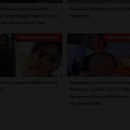
Aydın’dan Kaman’da Ahilik
Kaman’da Vahşete geçit yok Şa
ri: Önce Doğayı Yeşertti, Şimdi
Tutuklandı
n Bereketine Ortak Oldu!
NARIN GÜRAN DAVASI
KAHRAMANM
 Güran Davasında Beklenmedik
Maraş'taki Okul Katliamında Ka
me
Donduran İhmaller Zinciri: O M
Yardımcısı Gitmeseydi Belki de
Yaşanmayacaktı!