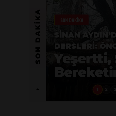
SON DAKİKA
SON DAKİKA
SINAN AYDIN’
DERSLERI: ÖN
Yeşertti,
Bereketi
1
2