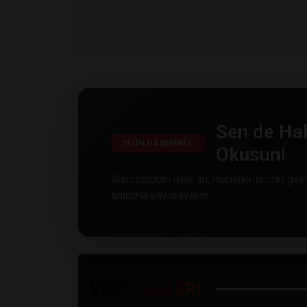
Sen de Hab
SİZİN HABERİNİZ!
Okusun!
Gündemdeki olayları, mahallenizdeki geliş
adınızla yayınlayalım.
VİDEO GALERİ