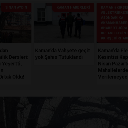
SINAN AYDIN
KAMAN HABERLERI
KAMAN #KIRŞE
#ELEKTRIKKESI
#SONDAKIKA
#KAMANHABER
#HABERTUĞRA
#PLANLIKESINT
#KIRŞEHIRHAB
’dan
Kaman’da Vahşete geçit
Kaman’da Ele
lik Dersleri:
yok Şahıs Tutuklandı
Kesintisi Kap
 Yeşertti,
Nisan Pazart
ın
Mahallelerde
Ortak Oldu!
Verilemeyec