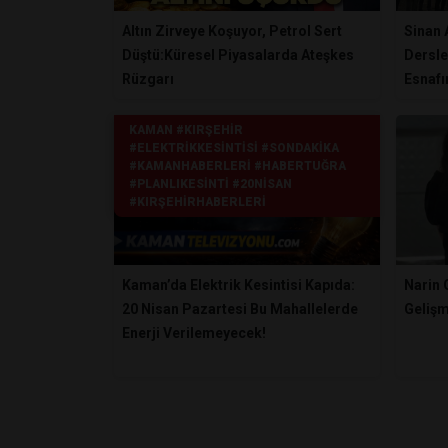
Altın Zirveye Koşuyor, Petrol Sert
Sinan 
Düştü:Küresel Piyasalarda Ateşkes
Dersle
Rüzgarı
Esnafı
KAMAN #KIRŞEHIR
#ELEKTRIKKESINTISI #SONDAKIKA
#KAMANHABERLERI #HABERTUĞRA
#PLANLIKESINTI #20NISAN
#KIRŞEHIRHABERLERI
Kaman’da Elektrik Kesintisi Kapıda:
Narin
20 Nisan Pazartesi Bu Mahallelerde
Geliş
Enerji Verilemeyecek!