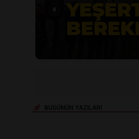
KAMAN’DA
8
YOK Ş
BUGÜNÜN YAZILARI