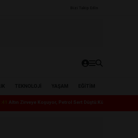
Bizi Takip Edin
IK
TEKNOLOJI
YAŞAM
EĞITIM
ye Koşuyor, Petrol Sert Düştü:Küresel Piyasalarda Ateşkes Rü