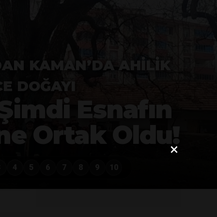
DAN KAMAN’DA AHILIK
CE DOĞAYI
 Şimdi Esnafın
ne Ortak Oldu!
×
3
4
5
6
7
8
9
10