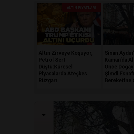
ALTIN FIYATLARI
Altın Zirveye Koşuyor,
Sinan Aydın
Petrol Sert
Kaman’da Ahi
Düştü:Küresel
Önce Doğayı
Piyasalarda Ateşkes
Şimdi Esnaf
Rüzgarı
Bereketine 