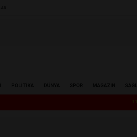
LAR
I
POLITIKA
DÜNYA
SPOR
MAGAZIN
SAĞL
11:41
Altın Zirve