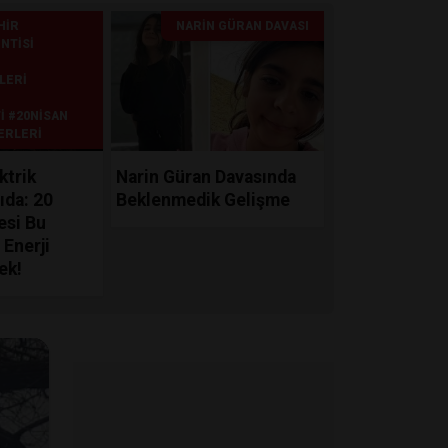
HIR
NARIN GÜRAN DAVASI
NTISI
LERI
I #20NISAN
ERLERI
ktrik
Narin Güran Davasında
ıda: 20
Beklenmedik Gelişme
esi Bu
 Enerji
ek!